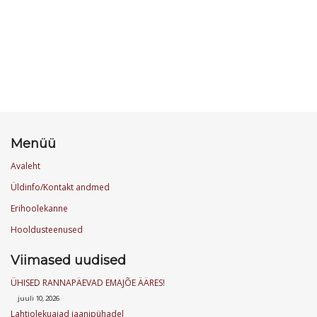
Menüü
Avaleht
Üldinfo/Kontakt andmed
Erihoolekanne
Hooldusteenused
Viimased uudised
ÜHISED RANNAPÄEVAD EMAJÕE ÄÄRES!
juuli 10, 2026
Lahtiolekuajad jaanipühadel