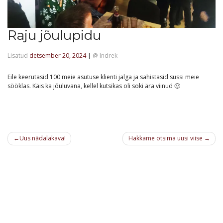
Raju jõulupidu
Lisatud
detsember 20, 2024
|
@
Indrek
Eile keerutasid 100 meie asutuse klienti jalga ja sahistasid sussi meie
sööklas. Käis ka jõuluvana, kellel kutsikas oli soki ära viinud 🙂
Navigeerimine
Uus nädalakava!
Hakkame otsima uusi viise