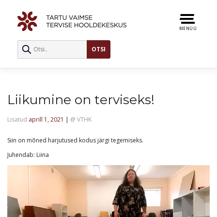
Skip
to
content
MENÜÜ
Liikumine on terviseks!
Lisatud
aprill 1, 2021
|
@
VTHK
Siin on mõned harjutused kodus järgi tegemiseks.
Juhendab: Liina