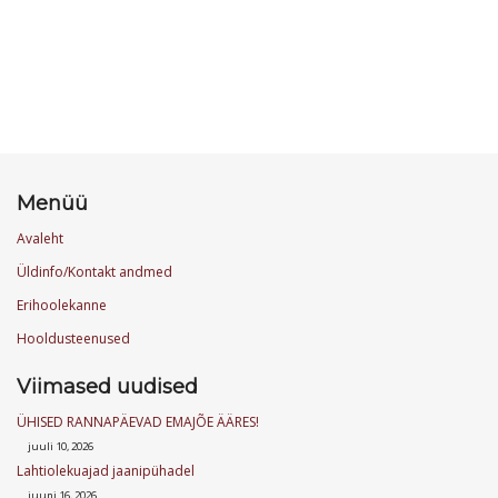
Menüü
Avaleht
Üldinfo/Kontakt andmed
Erihoolekanne
Hooldusteenused
Viimased uudised
ÜHISED RANNAPÄEVAD EMAJÕE ÄÄRES!
juuli 10, 2026
Lahtiolekuajad jaanipühadel
juuni 16, 2026