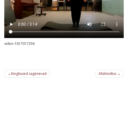
video-1617017256
Navigeerimine
Kingitused sagenevad
Allahindlus