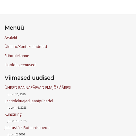
Menüü
Avaleht
Üldinfo/Kontakt andmed
Erihoolekanne
Hooldusteenused
Viimased uudised
ÜHISED RANNAPÄEVAD EMAJÕE ÄÄRES!
juuli 10, 2026
Lahtiolekuajad jaanipühadel
juuni 16, 2026
Kunstiring
juuni 15, 2026
Jalutuskäik Botaanikaaeda
juuni 2, 2026