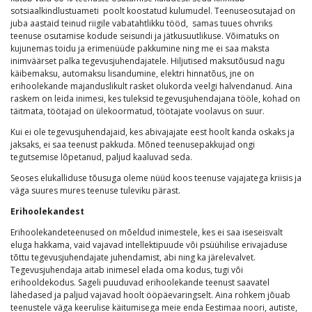
sotsiaalkindlustuameti poolt koostatud kulumudel. Teenuseosutajad on
juba aastaid teinud riigile vabatahtlikku tööd, samas tuues ohvriks
teenuse osutamise kodude seisundi ja jätkusuutlikuse. Võimatuks on
kujunemas toidu ja erimenüüde pakkumine ning me ei saa maksta
inimväärset palka tegevusjuhendajatele. Hiljutised maksutõusud nagu
käibemaksu, automaksu lisandumine, elektri hinnatõus, jne on
erihoolekande majanduslikult rasket olukorda veelgi halvendanud. Aina
raskem on leida inimesi, kes tuleksid tegevusjuhendajana tööle, kohad on
täitmata, töötajad on ülekoormatud, töötajate voolavus on suur.
Kui ei ole tegevusjuhendajaid, kes abivajajate eest hoolt kanda oskaks ja
jaksaks, ei saa teenust pakkuda. Mõned teenusepakkujad ongi
tegutsemise lõpetanud, paljud kaaluvad seda.
Seoses elukalliduse tõusuga oleme nüüd koos teenuse vajajatega kriisis ja
väga suures mures teenuse tuleviku pärast.
Erihoolekandest
Erihoolekandeteenused on mõeldud inimestele, kes ei saa iseseisvalt
eluga hakkama, vaid vajavad intellektipuude või psüühilise erivajaduse
tõttu tegevusjuhendajate juhendamist, abi ning ka järelevalvet.
Tegevusjuhendaja aitab inimesel elada oma kodus, tugi või
erihooldekodus. Sageli puuduvad erihoolekande teenust saavatel
lähedased ja paljud vajavad hoolt ööpäevaringselt. Aina rohkem jõuab
teenustele väga keerulise käitumisega meie enda Eestimaa noori, autiste,