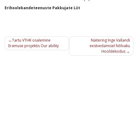
Erihoolekandeteenuste Pakkujate
Liit
Navigeerimine
Tartu VTHK osalemine
Näitering Inge Vallandi
Eramuse projektis Our ability
eestvedamisel Nõlvaku
Hooldekodus