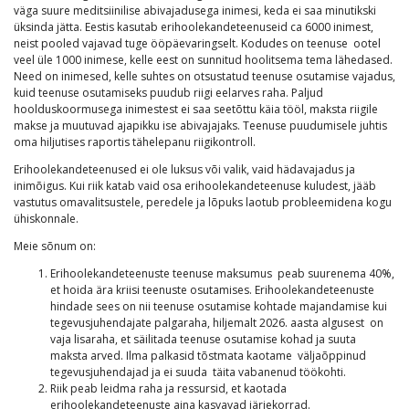
väga suure meditsiinilise abivajadusega inimesi, keda ei saa minutikski
üksinda jätta. Eestis kasutab erihoolekandeteenuseid ca 6000 inimest,
neist pooled vajavad tuge ööpäevaringselt. Kodudes on teenuse ootel
veel üle 1000 inimese, kelle eest on sunnitud hoolitsema tema lähedased.
Need on inimesed, kelle suhtes on otsustatud teenuse osutamise vajadus,
kuid teenuse osutamiseks puudub riigi eelarves raha. Paljud
hoolduskoormusega inimestest ei saa seetõttu käia tööl, maksta riigile
makse ja muutuvad ajapikku ise abivajajaks. Teenuse puudumisele juhtis
oma hiljutises raportis tähelepanu riigikontroll.
Erihoolekandeteenused ei ole luksus või valik, vaid hädavajadus ja
inimõigus. Kui riik katab vaid osa erihoolekandeteenuse kuludest, jääb
vastutus omavalitsustele, peredele ja lõpuks laotub probleemidena kogu
ühiskonnale.
Meie sõnum on:
Erihoolekandeteenuste teenuse maksumus peab suurenema 40%,
et hoida ära kriisi teenuste osutamises. Erihoolekandeteenuste
hindade sees on nii teenuse osutamise kohtade majandamise kui
tegevusjuhendajate palgaraha, hiljemalt 2026. aasta algusest on
vaja lisaraha, et säilitada teenuse osutamise kohad ja suuta
maksta arved. Ilma palkasid tõstmata kaotame väljaõppinud
tegevusjuhendajad ja ei suuda täita vabanenud töökohti.
Riik peab leidma raha ja ressursid, et kaotada
erihoolekandeteenuste aina kasvavad järjekorrad.