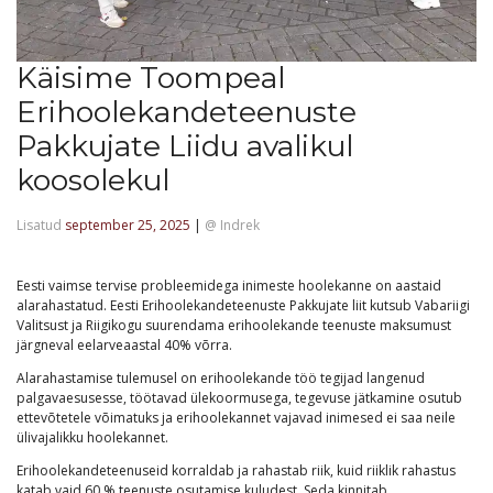
Käisime Toompeal
Erihoolekandeteenuste
Pakkujate Liidu avalikul
koosolekul
Lisatud
september 25, 2025
|
@
Indrek
Eesti vaimse tervise probleemidega inimeste hoolekanne on aastaid
alarahastatud. Eesti Erihoolekandeteenuste Pakkujate liit kutsub Vabariigi
Valitsust ja Riigikogu suurendama erihoolekande teenuste maksumust
järgneval eelarveaastal 40% võrra.
Alarahastamise tulemusel on erihoolekande töö tegijad langenud
palgavaesusesse, töötavad ülekoormusega, tegevuse jätkamine osutub
ettevõtetele võimatuks ja erihoolekannet vajavad inimesed ei saa neile
ülivajalikku hoolekannet.
Erihoolekandeteenuseid korraldab ja rahastab riik, kuid riiklik rahastus
katab vaid 60 % teenuste osutamise kuludest. Seda kinnitab